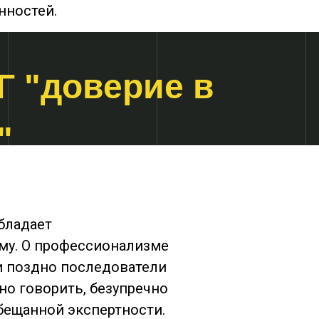
нностей.
 "доверие в
"
бладает
му. О профессионализме
ли поздно последователи
нно говорить, безупречно
бещанной экспертности.