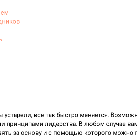
сем
дников
ь
 устарели, все так быстро меняется. Возмож
и принципами лидерства. В любом случае ва
зять за основу и с помощью которого можно